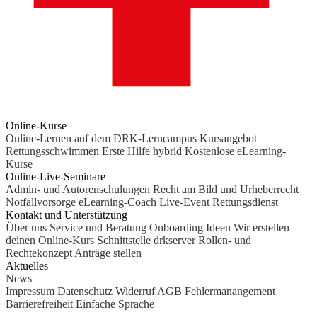
Online-Kurse
Online-Lernen auf dem DRK-Lerncampus
Kursangebot
Rettungsschwimmen
Erste Hilfe hybrid
Kostenlose eLearning-
Kurse
Online-Live-Seminare
Admin- und Autorenschulungen
Recht am Bild und Urheberrecht
Notfallvorsorge
eLearning-Coach
Live-Event Rettungsdienst
Kontakt und Unterstützung
Über uns
Service und Beratung
Onboarding Ideen
Wir erstellen
deinen Online-Kurs
Schnittstelle drkserver
Rollen- und
Rechtekonzept
Anträge stellen
Aktuelles
News
Impressum
Datenschutz
Widerruf
AGB
Fehlermanangement
Barrierefreiheit
Einfache Sprache