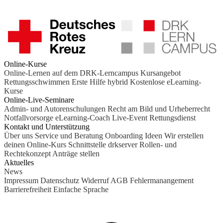
Online-Kurse
Online-Lernen auf dem DRK-Lerncampus
Kursangebot
Rettungsschwimmen
Erste Hilfe hybrid
Kostenlose eLearning-
Kurse
Online-Live-Seminare
Admin- und Autorenschulungen
Recht am Bild und Urheberrecht
Notfallvorsorge
eLearning-Coach
Live-Event Rettungsdienst
Kontakt und Unterstützung
Über uns
Service und Beratung
Onboarding Ideen
Wir erstellen
deinen Online-Kurs
Schnittstelle drkserver
Rollen- und
Rechtekonzept
Anträge stellen
Aktuelles
News
Impressum
Datenschutz
Widerruf
AGB
Fehlermanangement
Barrierefreiheit
Einfache Sprache