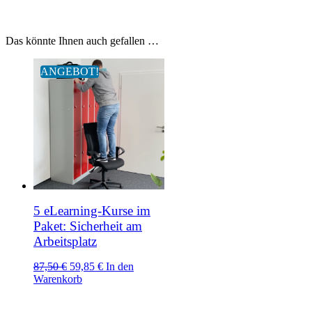
Das könnte Ihnen auch gefallen …
ANGEBOT!
5 eLearning-Kurse im
Paket: Sicherheit am
Arbeitsplatz
Ursprünglicher
Aktueller
87,50
€
59,85
€
In den
Preis
Preis
Warenkorb
war:
ist:
87,50 €
59,85 €.