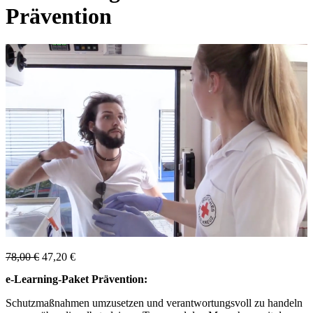
Prävention
ANGEBOT!
Ursprünglicher
Aktueller
78,00
€
47,20
€
Preis
Preis
e-Learning-Paket Prävention:
war:
ist:
78,00 €
47,20 €.
Schutzmaßnahmen umzusetzen und verantwortungsvoll zu handeln