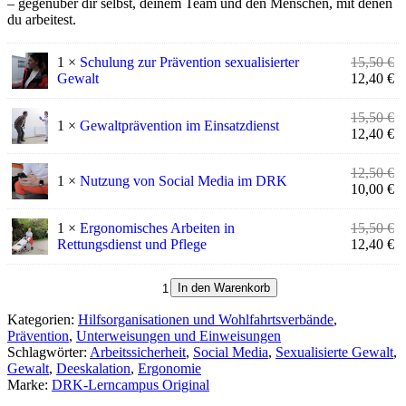
– gegenüber dir selbst, deinem Team und den Menschen, mit denen
du arbeitest.
Ur
1 ×
Schulung zur Prävention sexualisierter
15,50
€
Pr
Ak
Gewalt
12,40
€
wa
Pr
15
ist
Ur
15,50
€
1 ×
Gewaltprävention im Einsatzdienst
12
Pr
Ak
12,40
€
wa
Pr
15
ist
Ur
12,50
€
1 ×
Nutzung von Social Media im DRK
12
Pr
Ak
10,00
€
wa
Pr
12
ist
Ur
1 ×
Ergonomisches Arbeiten in
15,50
€
10
Pr
Ak
Rettungsdienst und Pflege
12,40
€
wa
Pr
15
ist
4
In den Warenkorb
12
eLearning-
Kurse
Kategorien:
Hilfsorganisationen und Wohlfahrtsverbände
,
im
Prävention
,
Unterweisungen und Einweisungen
Paket:
Schlagwörter:
Arbeitssicherheit
,
Social Media
,
Sexualisierte Gewalt
,
Prävention
Gewalt
,
Deeskalation
,
Ergonomie
Menge
Marke:
DRK-Lerncampus Original