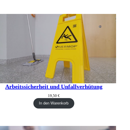
UKT
BOT
Arbeitssicherheit und Unfallverhütung
19,50
€
In den Warenkorb