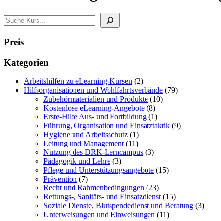
Search
Preis
Kategorien
2
Arbeitshilfen zu eLearning-Kursen
2
Produkte
79
Hilfsorganisationen und Wohlfahrtsverbände
79
10
Produkte
Zubehörmaterialien und Produkte
10
8
Produkte
Kostenlose eLearning-Angebote
8
Produkte
1
Erste-Hilfe Aus- und Fortbildung
1
Produkt
9
Führung, Organisation und Einsatztaktik
9
1
Produkte
Hygiene und Arbeitsschutz
1
11
Produkt
Leitung und Management
11
Produkte
3
Nutzung des DRK-Lerncampus
3
3
Produkte
Pädagogik und Lehre
3
Produkte
15
Pflege und Unterstützungsangebote
15
7
Produkte
Prävention
7
Produkte
23
Recht und Rahmenbedingungen
23
Produkte
15
Rettungs-, Sanitäts- und Einsatzdienst
15
Produkte
3
Soziale Dienste, Blutspendedienst und Beratung
3
11
Produ
Unterweisungen und Einweisungen
11